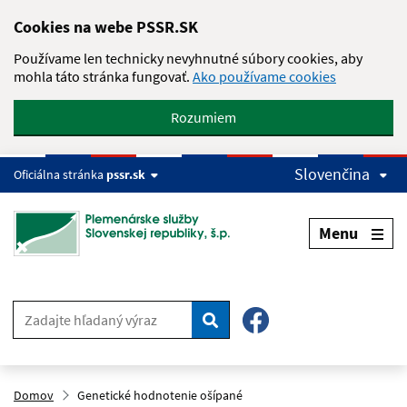
Skip to main content
Cookies na webe PSSR.SK
Používame len technicky nevyhnutné súbory cookies, aby
mohla táto stránka fungovať.
Ako používame cookies
Rozumiem
Slovenčina
Oficiálna stránka
pssr.sk
Menu
Hľadať
Domov
Genetické hodnotenie ošípané