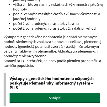
výška chrbtovej slaniny v skúškach výkrmnosti a jatočnej
hodnoty
podiel cenných mäsitých častí v skúškach výkrmnosti a
jatočnej hodnoty
počet živonarodených prasiatok v 1. vrhu
počet živonarodených prasiatok v 2. a ďalších vrhoch
Výstupom z genetického hodnotenia je odhad plemenných
hodnôt sledovaných znakov a stanovenie celkovej plemennej
hodnoty (genetický potenciál zvieraťa) všetkým čistokrvným
ošípaným aktívnym v plemenitbe. Aktualizácia plemenných
hodnôt prebieha týždenne.
Stanoví sa TOP rebríček jedincov podľa plemien pre samčiu a
samičiu populáciu.
Výstupy z genetického hodnotenia ošípaných
poskytuje Plemenársky informačný systém –
PLIS
Vstúpiť