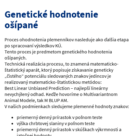
Genetické hodnotenie
ošípané
Proces ohodnotenia plemenníkov nasleduje ako ďalšia etapa
po spracovaní výsledkov KÚ.
Tento proces je predmetom genetického hodnotenia
ošípaných.
Technická realizácia procesu, to znamená matematicko-
štatistický aparát, ktorý popisuje získavanie geneticky
„čistého“ potenciálu sledovaných znakov jedincov je
realizovaný matematicko-štatistickou metódou:
Best Linear Unbiased Prediction – najlepší lineárny
nevychýlený odhad. Keďže hovoríme o Multivariantnom
Animal Modele, tak M BLUP AM.
V našich podmienkach sledujeme plemenné hodnoty znakov:
priemerný denný prírastok v poľnom teste
výška chrbtovej slaniny v poľnom teste
priemerný denný prírastok v skúškach výkrmnosti a
jatočnej hodnoty